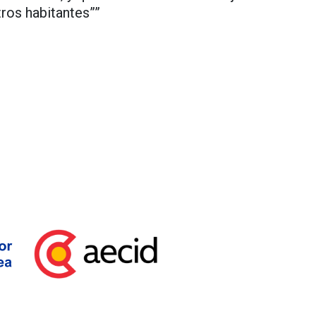
tros habitantes””
Financiación Unión Europea
Aecid