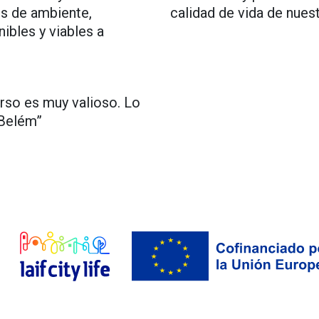
os de ambiente,
calidad de vida de nues
ibles y viables a
urso es muy valioso. Lo
 Belém”
Ir a Global Gateway website
LAIF city Life