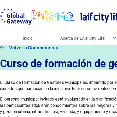
Skip to Main Content
Ir a Global Gateway website
Open nex
Inicio
Acerca de LAIF City Life
Curso gestores municipales
Volver a Conocimiento
Curso de formación de g
El Curso de formación de Gestores Municipales, impartido por el
ciudades que participan en la iniciativa. Este curso se realiza en 
El personal municipal invitado está involucrado en la planificaci
las participantes adquieren conocimientos sobre las mejores y m
y gestión urbana, infraestructura, vivienda, y equipamiento y e