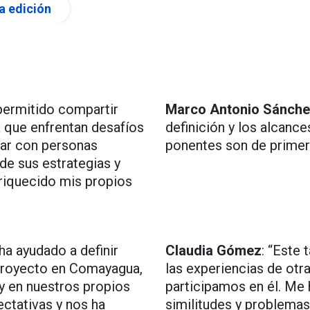
a edición
permitido compartir
Marco Antonio Sánche
 que enfrentan desafíos
definición y los alcanc
gar con personas
ponentes son de primer 
de sus estrategias y
riquecido mis propios
ha ayudado a definir
Claudia Gómez
: “Este 
 proyecto en Comayagua,
las experiencias de otr
y en nuestros propios
participamos en él. M
ctativas y nos ha
similitudes y problema