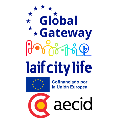
Ir a Global G
LAIF city Life
Financiación 
Aecid