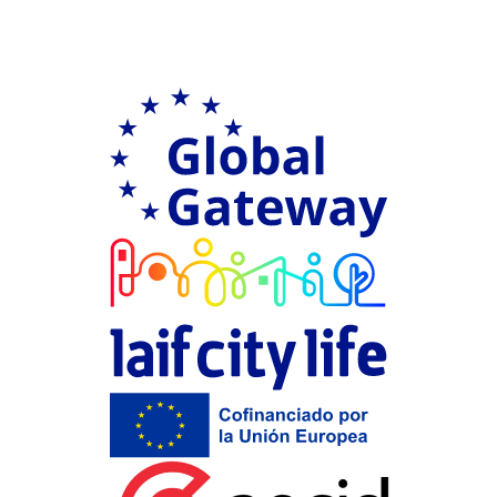
Ir a Global G
LAIF city Life
Financiación 
Aecid