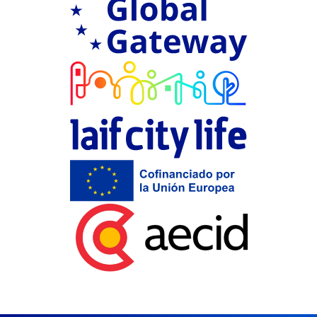
LAIF city Life
Financiación 
Aecid